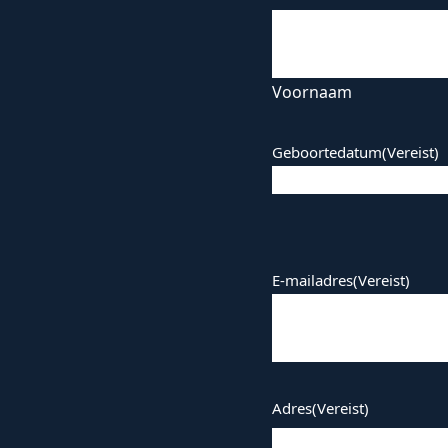
Voornaam
Geboortedatum
(Vereist)
DD
dash
MM
dash
E-mailadres
(Vereist)
JJJJ
Adres
(Vereist)