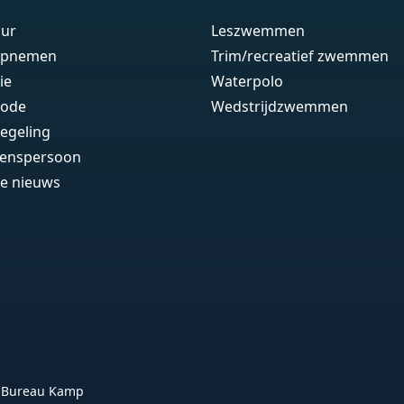
uur
Leszwemmen
opnemen
Trim/recreatief zwemmen
ie
Waterpolo
code
Wedstrijdzwemmen
egeling
enspersoon
te nieuws
r Bureau Kamp