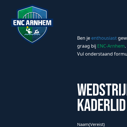
Inschrijfformulier
Ben je
enthousiast
gewo
Wedstrijdzwemme
graag bij
ENC-Arnhem
.
Vul onderstaand formul
Wedstrij
kaderlid
Naam
(Vereist)