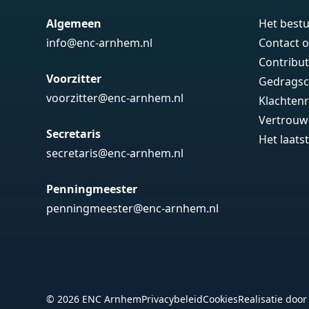
Algemeen
Het best
info@enc-arnhem.nl
Contact 
Contribut
Voorzitter
Gedrags
voorzitter@enc-arnhem.nl
Klachtenr
Vertrouw
Secretaris
Het laats
secretaris@enc-arnhem.nl
Penningmeester
penningmeester@enc-arnhem.nl
© 2026 ENC Arnhem
Privacybeleid
Cookies
Realisatie doo