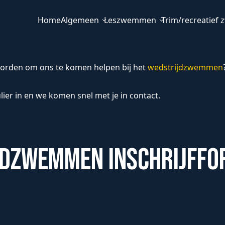
Home
Algemeen
Leszwemmen
Trim/recreatie
 Kaderlid
rden om ons te komen helpen bij het
wedstrijdzwemmen
n
ier in en we komen snel met je in contact.
dzwemmen Inschrijffo