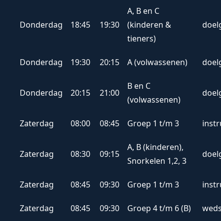
A, B en C
Donderdag
18:45
19:30
(kinderen &
doel
tieners)
Donderdag
19:30
20:15
A (volwassenen)
doel
B en C
Donderdag
20:15
21:00
doel
(volwassenen)
Zaterdag
08:00
08:45
Groep 1 t/m 3
inst
A, B (kinderen),
Zaterdag
08:30
09:15
doel
Snorkelen 1,2, 3
Zaterdag
08:45
09:30
Groep 1 t/m 3
inst
Zaterdag
08:45
09:30
Groep 4 t/m 6 (B)
weds