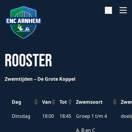
Rooster
Zwemtijden – De Grote Koppel
Dag
Van
Tot
Zwemsoort
Zwe
Dag
Van
Tot
Zwemsoort
Zwe
Dinsdag
18:00
18:45
Groep 1 t/m 4
doel
A, B en C